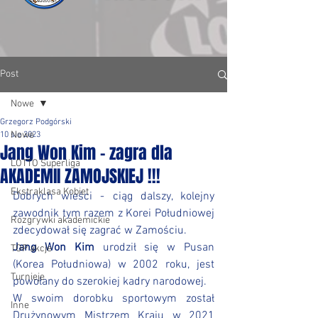
Post
Nowe
Grzegorz Podgórski
Nowe
10 sie 2023
Jang Won Kim - zagra dla
LOTTO Superliga
AKADEMII ZAMOJSKIEJ !!!
Ekstraklasa Kobiet
Dobrych wieści - ciąg dalszy, kolejny 
zawodnik tym razem z Korei Południowej 
Rozgrywki akademickie
zdecydował się zagrać w Zamościu.
Jang Won Kim
 urodził się w Pusan 
TOP akcje
(Korea Południowa) w 2002 roku, jest 
Turnieje
powołany do szerokiej kadry narodowej.
W swoim dorobku sportowym został 
Inne
Drużynowym Mistrzem Kraju w 2021 