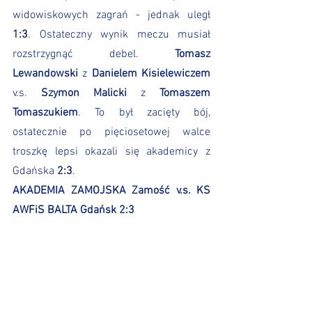
widowiskowych zagrań - jednak uległ 
1:3
. Ostateczny wynik meczu musiał 
rozstrzygnąć debel. 
Tomasz 
Lewandowski
 z 
Danielem Kisielewiczem
v.s. 
Szymon Malicki
 z 
Tomaszem 
Tomaszukiem
. To był zacięty bój, 
ostatecznie po pięciosetowej walce 
troszkę lepsi okazali się akademicy z 
Gdańska 
2:3
.
AKADEMIA ZAMOJSKA Zamość v.s. KS 
AWFiS BALTA Gdańsk 2:3