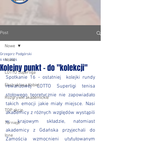
Post
Nowe
Grzegorz Podgórski
Nowe
6 kwi 2024
Kolejny punkt - do "kolekcji"
LOTTO Superliga
Spotkanie 16 - ostatniej  kolejki rundy 
Ekstraklasa Kobiet
rewanżowej LOTTO Superligi tenisa 
stołowego teoretycznie nie zapowiadało 
Rozgrywki akademickie
takich emocji jakie miały miejsce. Nasi 
TOP akcje
akademicy z różnych względów wystąpili 
w krajowym składzie, natomiast 
Turnieje
akademicy z Gdańska przyjechali do 
Inne
Zamościa wzmocnieni utytułowanym 