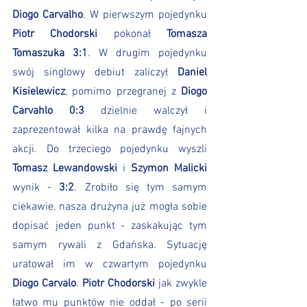
Diogo Carvalho
. W pierwszym pojedynku 
Piotr Chodorski
 pokonał 
Tomasza 
Tomaszuka 3:1
. W drugim pojedynku 
swój singlowy debiut zaliczył 
Daniel 
Kisielewicz
, pomimo przegranej z 
Diogo 
Carvahlo 0:3
 dzielnie walczył i 
zaprezentował kilka na prawdę fajnych 
akcji. Do trzeciego pojedynku wyszli 
Tomasz Lewandowski
 i 
Szymon Malicki
wynik - 
3:2
. Zrobiło się tym samym 
ciekawie, nasza drużyna już mogła sobie 
dopisać jeden punkt - zaskakując tym 
samym rywali z Gdańska. Sytuację 
uratował im w czwartym pojedynku 
Diogo Carvalo
. 
Piotr Chodorski
 jak zwykle 
łatwo mu punktów nie oddał - po serii 