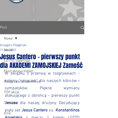
Post
Nowe
Grzegorz Podgórski
Nowe
11 paź 2023
Jesus Cantero - pierwszy punkt
LOTTO Superliga
dla AKADEMI ZAMOJSKIEJ Zamość
Ekstraklasa Kobiet
W związku z przerwą w rozgrywkach - 
kolejny "smaczek" dla naszych kibiców i 
Rozgrywki akademickie
sympatyków. Piękne wymiany 
TOP akcje
atakującego z obrońcą - pierwszy punkt 
Jesusa
 dla naszej drużyny. Decydujący 
Turnieje
piąty set 
Jesus Cantero
 v.s. 
Konstantinos 
Inne
Angelakis
 z meczu 1 kolejki LOTTO 