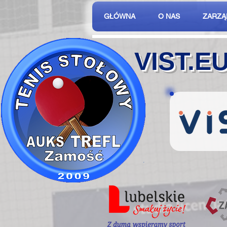
GŁÓWNA
O NAS
ZARZĄ
VIST.E