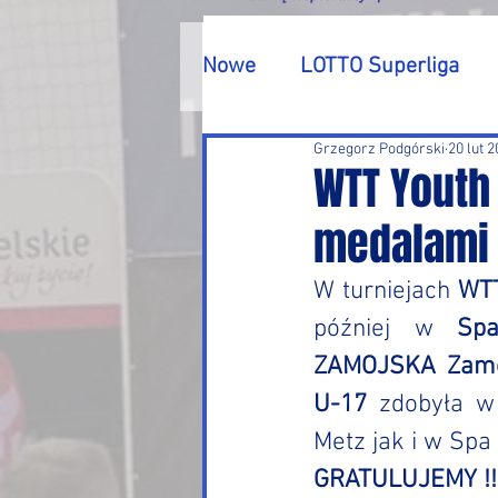
Nowe
LOTTO Superliga
Grzegorz Podgórski
20 lut 
Turnieje
Inne
WTT Youth 
medalami
W turniejach 
WTT
później w 
Spa
ZAMOJSKA Zam
U-17
 zdobyła w
Metz jak i w Spa
GRATULUJEMY !!