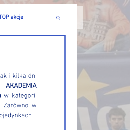
TOP akcje
jak i kilka dni 
ę 
AKADEMIA 
a 
w kategorii 
. Zarówno w 
pojedynkach.