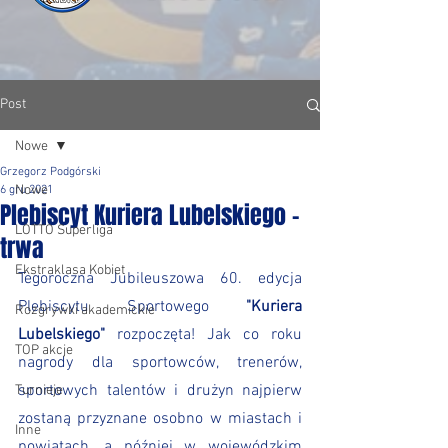
Post
Nowe
Grzegorz Podgórski
Nowe
6 gru 2021
Plebiscyt Kuriera Lubelskiego -
LOTTO Superliga
trwa
Ekstraklasa Kobiet
Tegoroczna Jubileuszowa 60. edycja 
Plebiscytu Sportowego 
"Kuriera 
Rozgrywki akademickie
Lubelskiego"
 rozpoczęta! Jak co roku 
TOP akcje
nagrody dla sportowców, trenerów, 
sportowych talentów i drużyn najpierw 
Turnieje
zostaną przyznane osobno w miastach i 
Inne
powiatach, a później w wojewódzkim 