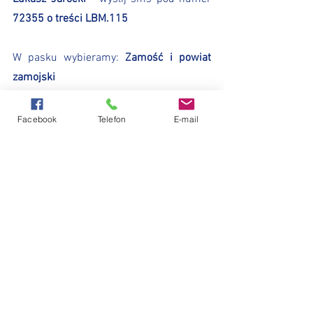
72355 o treści LBM.115
W pasku wybieramy:
 Zamość i powiat 
zamojski
SERDECZNIE ZAPRASZAMY DO 
ODDAWANIA GŁOSÓW.
Facebook
Telefon
E-mail
Regulamin i szczegóły głosowania na 
stronie 
www.kurierlubelski.pl
Inne