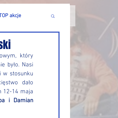
TOP akcje
ski
owym, który 
e było. Nasi 
 w stosunku 
ęstwo dało 
h 12-14 maja 
pa i Damian 