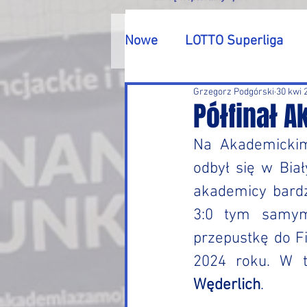
Nowe
LOTTO Superliga
Grzegorz Podgórski
30 kwi 
Turnieje
Inne
Półfinał 
Na Akademickim 
odbył się w Biał
akademicy bardz
3:0 tym samym 
przepustkę do F
2024 roku. W tu
Węderlich
.