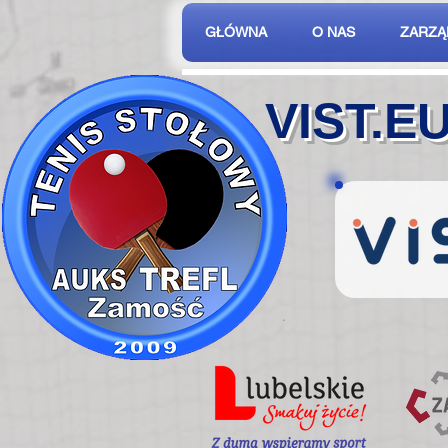
GŁÓWNA
O NAS
ZARZĄ
VIST.E