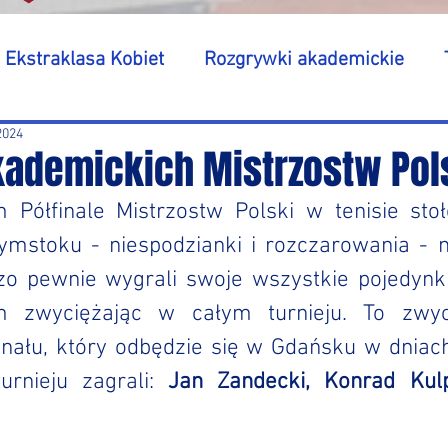
Ekstraklasa Kobiet
Rozgrywki akademickie
2024
Akademickich Mistrzostw Pol
Półfinale Mistrzostw Polski w tenisie stoł
ymstoku - niespodzianki i rozczarowania - ni
o pewnie wygrali swoje wszystkie pojedynki
zwyciężając w całym turnieju. To zwyci
inału, który odbędzie się w Gdańsku w dniac
rnieju zagrali: 
Jan Zandecki, Konrad Kul