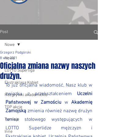
Post
Nowe
Grzegorz Podgórski
Nowe
8 wrz 2021
Oficjalna zmiana nazwy naszych
LOTTO Superliga
drużyn.
Ekstraklasa Kobiet
To już oficjalna wiadomość, Nasz klub w 
związku z przekształceniem 
Uczelni 
Rozgrywki akademickie
Państwowej w Zamościu
 w 
Akademię 
TOP akcje
Zamojską
 zmienia również nazwę drużyn 
tenisa stołowego występujących w 
Turnieje
LOTTO Superlidze mężczyzn i 
Inne
Ekstraklasie kobiet. Uczelnia Państwowa 