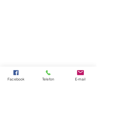
Facebook
Telefon
E-mail
W sezonie 2021/2022 wspierają nas: