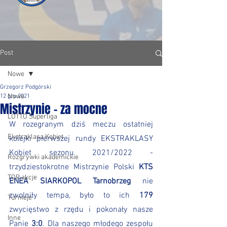
Post
Nowe
Grzegorz Podgórski
Nowe
12 gru 2021
Mistrzynie - za mocne
LOTTO Superliga
W rozegranym dziś meczu ostatniej 
Ekstraklasa Kobiet
kolejki pierwszej rundy EKSTRAKLASY 
Kobiet sezonu 2021/2022 - 
Rozgrywki akademickie
trzydziestokrotne Mistrzynie Polski 
KTS 
TOP akcje
ENEA SIARKOPOL Tarnobrzeg 
nie 
zwolniły tempa, było to ich 
179
Turnieje
zwycięstwo z rzędu i pokonały nasze 
Inne
Panie 
3:0
. Dla naszego młodego zespołu 