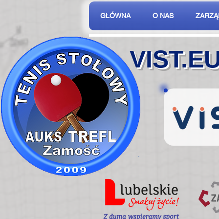
GŁÓWNA
O NAS
ZARZĄ
VIST.E