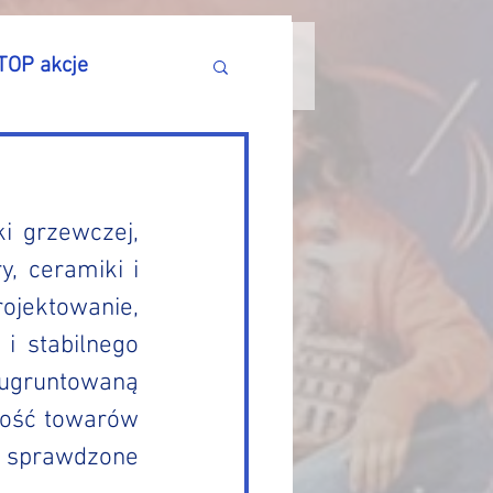
TOP akcje
i grzewczej, 
, ceramiki i 
jektowanie, 
 stabilnego 
gruntowaną 
ność towarów 
sprawdzone 