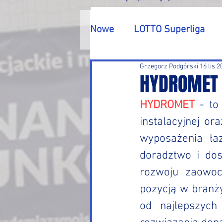
Nowe
LOTTO Superliga
Grzegorz Podgórski
16 lis 
Turnieje
Inne
HYDROMET 
HYDROMET
 - to
instalacyjnej or
wyposażenia ła
doradztwo i dos
rozwoju zaowoc
pozycją w branż
od najlepszych