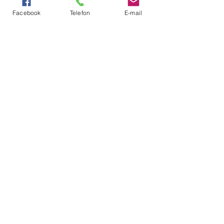
Facebook
Telefon
E-mail
W sezonie 2021/2022 wspierają nas:
Ekstraklasa Kobiet
Zobacz wszystkie
Ostatnie posty