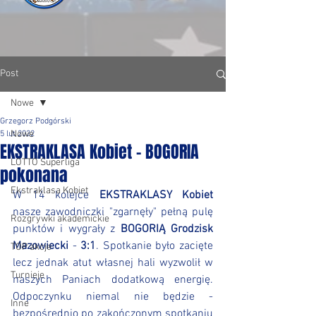
Post
Nowe
Grzegorz Podgórski
Nowe
5 lut 2022
EKSTRAKLASA Kobiet - BOGORIA
LOTTO Superliga
pokonana
Ekstraklasa Kobiet
W 14 kolejce 
EKSTRAKLASY Kobiet
nasze zawodniczki "zgarnęły" pełną pulę 
Rozgrywki akademickie
punktów i wygrały z 
BOGORIĄ Grodzisk 
Mazowiecki
 - 
3:1
. Spotkanie było zacięte 
TOP akcje
lecz jednak atut własnej hali wyzwolił w 
Turnieje
naszych Paniach dodatkową energię. 
Odpoczynku niemal nie będzie - 
Inne
bezpośrednio po zakończonym spotkaniu 