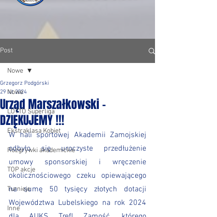
Post
Nowe
Grzegorz Podgórski
Nowe
29 lut 2024
Urząd Marszałkowski -
LOTTO Superliga
DZIĘKUJEMY !!!
Ekstraklasa Kobiet
W hali sportowej Akademii Zamojskiej 
odbyło się uroczyste przedłużenie 
Rozgrywki akademickie
umowy sponsorskiej i wręczenie 
TOP akcje
okolicznościowego czeku opiewającego 
na sumę 50 tysięcy złotych dotacji 
Turnieje
Województwa Lubelskiego na rok 2024 
Inne
dla AUKS Trefl Zamość, którego 