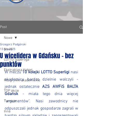
Post
Nowe
Grzegorz Podgórski
Nowe
13 gru 2025
U wicelidera w Gdańsku - bez
LOTTO Superliga
punktów
Ekstraklasa Kobiet
W meczu 
10 kolejki LOTTO Superligi
 nasi 
akademicy bardzo dzielnie walczyli - 
Rozgrywki akademickie
jednak ostatecznie 
AZS AWFiS BALTA 
TOP akcje
Gdańsk
 - miała tego dnia więcej 
"argumentów". Nasi zawodnicy nie 
Turnieje
odpuszczali jednak gospodarze zagrali w 
Inne
bardzo silnym składzie i zaprezentowali 