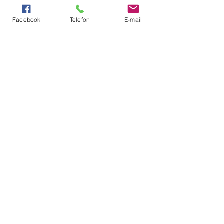
Facebook
Telefon
E-mail
W sezonie 2025/2026 wspieraja nas:
Zobacz wszystkie
Ostatnie posty