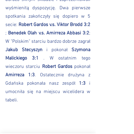
wyśmienitą dyspozycję. Dwa pierwsze 
spotkania zakończyły się dopiero w 5 
secie: 
Robert Gardos v.s. Viktor Brodd 3:2
; 
Benedek Olah v.s. Amirreza Abbasi 3:2
; 
W "Polskim" starciu bardzo dobrze zagrał 
Jakub Stecyszyn
 i pokonał 
Szymona 
Malickiego 3:1
 . W ostatnim tego 
wieczoru starciu 
Robert Gardos
 pokonał 
Amirreza 1:3
. Ostatecznie drużyna z 
Gdańska pokonała nasz zespół 
1:3
 i 
umocniła się na miejscu wicelidera w 
tabeli.