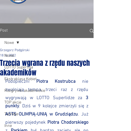
Post
Nowe
Grzegorz Podgórski
Nowe
18 lis 2022
Trzecia wgrana z rzędu naszych
LOTTO Superliga
akademików
Ekstraklasa Kobiet
Podopieczni 
Piotra Kostrubca
 nie 
zwalniają tempa, trzeci raz z rzędu 
Rozgrywki akademickie
wygrywają w LOTTO Superlidze za 
3 
TOP akcje
punkty
. Dziś w 9 kolejce zmierzyli się z 
ASTS OLIMPIĄ-UNIĄ w Grudziądzu
. Już 
Turnieje
pierwszy pojedynek 
Piotra Chodorskiego
Inne
z 
Parkiem
 był bardzo zacięty ale po 