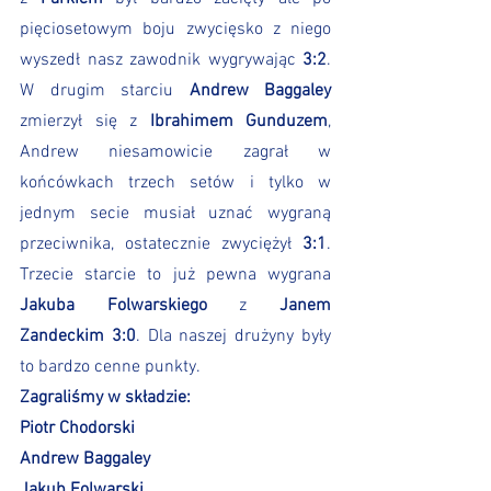
pięciosetowym boju zwycięsko z niego 
wyszedł nasz zawodnik wygrywając 
3:2
. 
W drugim starciu 
Andrew Baggaley
zmierzył się z 
Ibrahimem Gunduzem
, 
Andrew niesamowicie zagrał w 
końcówkach trzech setów i tylko w 
jednym secie musiał uznać wygraną 
przeciwnika, ostatecznie zwyciężył 
3:1
. 
Trzecie starcie to już pewna wygrana 
Jakuba Folwarskiego
 z 
Janem 
Zandeckim 3:0
. Dla naszej drużyny były 
to bardzo cenne punkty. 
Zagraliśmy w składzie: 
Piotr Chodorski
Andrew Baggaley
Jakub Folwarski