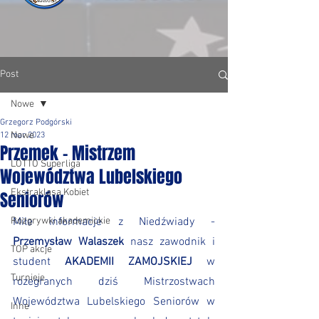
Post
Nowe
Grzegorz Podgórski
Nowe
12 mar 2023
Przemek - Mistrzem
LOTTO Superliga
Województwa Lubelskiego
Ekstraklasa Kobiet
Seniorów
Rozgrywki akademickie
Miłe informacje z Niedźwiady - 
Przemysław Walaszek
 nasz zawodnik i 
TOP akcje
student 
AKADEMII ZAMOJSKIEJ
 w 
Turnieje
rozegranych dziś Mistrzostwach 
Województwa Lubelskiego Seniorów w 
Inne