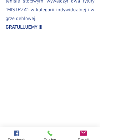
tenisie stołowym wywalczył dwa tytuły 
"MISTRZA": w kategorii indywidualnej i w 
grze deblowej.
GRATULUJEMY !!!
Facebook
Telefon
E-mail