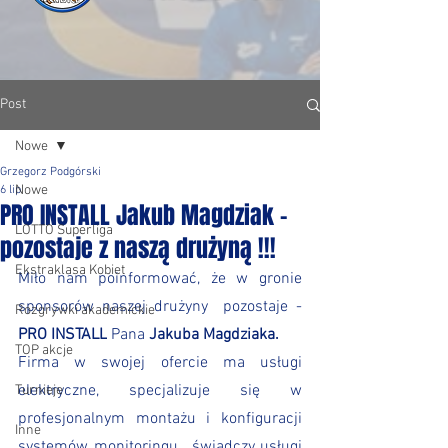
Post
Nowe
Grzegorz Podgórski
Nowe
6 lip
PRO INSTALL Jakub Magdziak -
LOTTO Superliga
pozostaje z naszą drużyną !!!
Ekstraklasa Kobiet
Miło nam poinformować, że w gronie 
sponsorów naszej drużyny  pozostaje - 
Rozgrywki akademickie
PRO INSTALL
 Pana 
Jakuba Magdziaka.
TOP akcje
Firma w swojej ofercie ma usługi 
elektryczne, specjalizuje się w 
Turnieje
profesjonalnym montażu i konfiguracji 
Inne
systemów monitoringu , świadczy usługi 