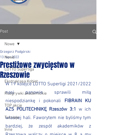
Post
Nowe
Grzegorz Podgórski
Nowe
13 mar 2022
Prestiżowe zwycięstwo w
LOTTO Superliga
Rzeszowie
Ekstraklasa Kobiet
W 19 kolejce LOTTO Superligi 2021/2022 
nasi panowie sprawili miłą 
Rozgrywki akademickie
niespodziankę i pokonali 
FIBRAIN KU 
TOP akcje
AZS POLITECHNIKĘ Rzeszów 3:1 
w ich 
własnej hali. Faworytem nie byliśmy tym 
Turnieje
bardziej, że zespół akademików z 
Inne
Rzeszowa walczy o miejsce w 8 a my 