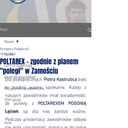
Post
Nowe
Grzegorz Podgórski
Nowe
18 lis 2023
POLTAREX - zgodnie z planem
LOTTO Superliga
"poległ" w Zamościu
Ekstraklasa Kobiet
Dla podopiecznych 
Piotra Kostrubca
 było 
to bardzo ważne spotkanie. Każdy z 
Rozgrywki akademickie
naszych zawodników miał świadomość, 
TOP akcje
że punkty z 
POLTAREXEM POGONIĄ 
Lębork
 są dla nas bardzo ważne. 
Turnieje
Podczas prezentacji zawodników odbyła 
Inne
się miła uroczystość, grający w drużynie 