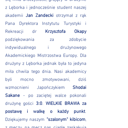
z Lęborka i jednocześnie student naszej 
akademii 
Jan Zandecki
 otrzymał z rąk 
Pana Dyrektora Instytutu Turystyki i 
Rekreacji dr 
Krzysztofa Okapy 
podziękowania za zdobycie
indywidualnego i drużynowego 
Akademickiego Mistrzostwa Europy. Dla 
drużyny z Lęborka jednak była to jedyna 
miła chwila tego dnia. Nasi akademicy 
byli mocno zmotywowani, dziś 
wzmocnieni Japończykiem 
Shodai 
Sakane 
- po zaciętej walce pokonali 
drużynę gości 
3:0
. 
WIELKIE BRAWA za 
postawę i walkę o każdy punkt
. 
Dziękujemy naszym 
"szalonym" kibicom
, 
z meczu na mecz nas ciągle zaskakują 