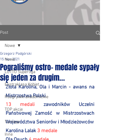
Post
Nowe
Grzegorz Podgórski
Nowe
15 mar 2021
Pograliśmy ostro- medale sypały
LOTTO Superliga
się jeden za drugim...
Ekstraklasa Kobiet
Złota Karolina, Ola i Marcin - awans na 
Mistrzostwa Polski
Rozgrywki akademickie
13 medali
 zawodników Uczelni 
TOP akcje
Państwowej Zamość w Mistrzostwach 
Województwa Seniorów i Młodzieżowców
Turnieje
Karolina Lalak 
3 medale
Inne
Ola Osuch 
4 medale