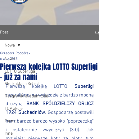
Post
Nowe
Grzegorz Podgórski
Nowe
6 wrz 2025
Pierwsza kolejka LOTTO Superligi
LOTTO Superliga
- już za nami
Ekstraklasa Kobiet
Pierwszą kolejkę LOTTO 
Superligi
rozgraliśmy na wyjeździe z bardzo mocną 
Rozgrywki akademickie
drużyną 
BANK SPÓLDZIELCZY ORLICZ 
TOP akcje
1924 Suchedniów
. Gospodarzę postawili 
nam bardzo bardzo wysoko "poprzeczkę" 
Turnieje
i ostatecznie zwyciężyli (3:0). Jak 
Inne
mawiają: pierwsze koty za płoty, tym 