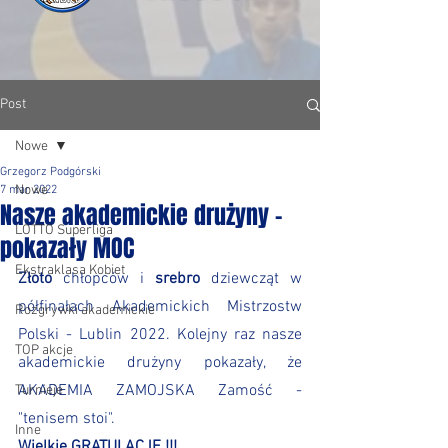
Post
Nowe
Grzegorz Podgórski
Nowe
7 mar 2022
Nasze akademickie drużyny -
LOTTO Superliga
pokazały MOC
Ekstraklasa Kobiet
Złoto
 chłopców i 
srebro
 dziewcząt w 
półfinałach Akademickich Mistrzostw 
Rozgrywki akademickie
Polski - Lublin 2022. Kolejny raz nasze 
TOP akcje
akademickie drużyny pokazały, że 
AKADEMIA ZAMOJSKA Zamość - 
Turnieje
"tenisem stoi".
Inne
Wielkie GRATULACJE !!! 