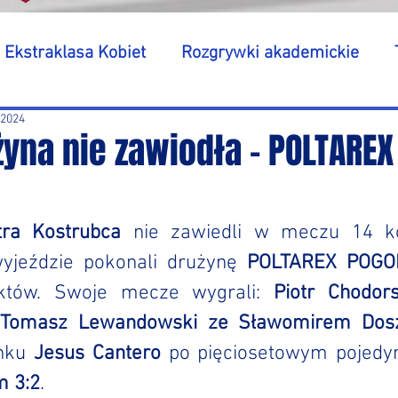
Ekstraklasa Kobiet
Rozgrywki akademickie
 2024
yna nie zawiodła - POLTAREX
tra Kostrubca
 nie zawiedli w meczu 14 ko
wyjeździe pokonali drużynę 
POLTAREX POGO
któw. Swoje mecze wygrali: 
Piotr Chodors
Tomasz Lewandowski ze Sławomirem Dos
nku 
Jesus Cantero
 3:2
. 