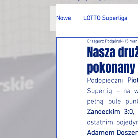
Nowe
LOTTO Superliga
Grzegorz Podgórski
15 mar
Turnieje
Inne
Nasza druż
pokonany
Podopieczni 
Pio
Superligi - na 
pełną pule pun
Zandeckim 3:0
, 
ostatnim pojedy
Adamem Doszem