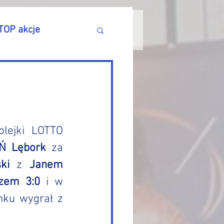
TOP akcje
lejki LOTTO 
Ń Lębork
 za 
ki
 z 
Janem 
zem 3:0
 i w 
 po pięciosetowym pojedynku wygrał z 