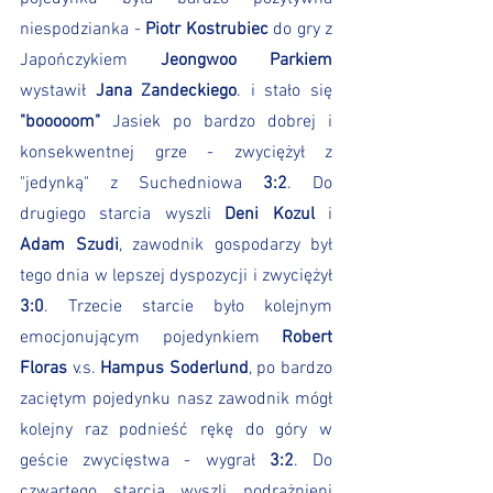
niespodzianka - 
Piotr Kostrubiec
 do gry z 
Japończykiem 
Jeongwoo Parkiem
wystawił 
Jana Zandeckiego
. i stało się 
"booooom"
 Jasiek po bardzo dobrej i 
konsekwentnej grze - zwyciężył z 
"jedynką" z Suchedniowa 
3:2
. Do 
drugiego starcia wyszli 
Deni Kozul
 i 
Adam Szudi
, zawodnik gospodarzy był 
tego dnia w lepszej dyspozycji i zwyciężył 
3:0
. Trzecie starcie było kolejnym 
emocjonującym pojedynkiem 
Robert 
Floras
 v.s. 
Hampus Soderlund
, po bardzo 
zaciętym pojedynku nasz zawodnik mógł 
kolejny raz podnieść rękę do góry w 
geście zwycięstwa - wygrał 
3:2
. Do 
czwartego starcia wyszli podrażnieni 