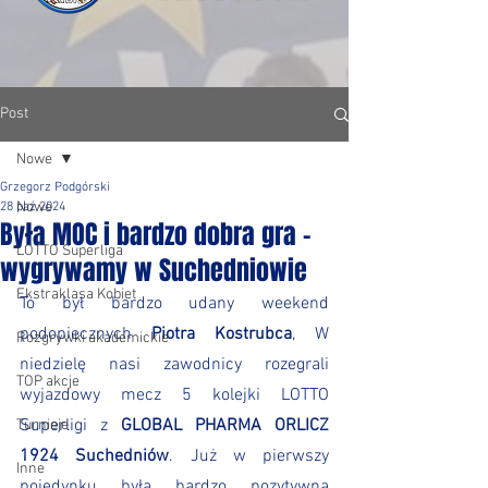
Post
Nowe
Grzegorz Podgórski
Nowe
28 paź 2024
Była MOC i bardzo dobra gra -
LOTTO Superliga
wygrywamy w Suchedniowie
Ekstraklasa Kobiet
To był bardzo udany weekend 
podopiecznych 
Piotra Kostrubca
, W 
Rozgrywki akademickie
niedzielę nasi zawodnicy rozegrali 
TOP akcje
wyjazdowy mecz 5 kolejki LOTTO 
Superligi z 
GLOBAL PHARMA ORLICZ 
Turnieje
1924 Suchedniów
. Już w pierwszy 
Inne
pojedynku była bardzo pozytywna 