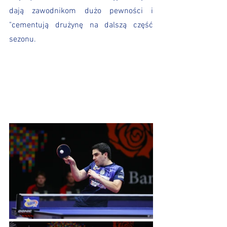
dają zawodnikom dużo pewności i 
"cementują drużynę na dalszą część 
sezonu. 