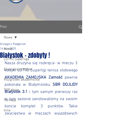
Post
Nowe
Grzegorz Podgórski
Nowe
14 wrz 2025
Białystok - zdobyty !
LOTTO Superliga
Nasza drużyna się rozkręca- w meczu 3 
Ekstraklasa Kobiet
kolejki LOTTO Superligi tenisa stołowego 
AKADEMIA ZAMOJSKA Zamość
 pewnie 
Rozgrywki akademickie
pokonała w Białymstoku 
SBR DOJLIDY 
TOP akcje
Białystok 3:1
 i tym samym pierwszy raz 
w tym sezonie zanotowaliśmy na swoim 
Turnieje
koncie komplet 3 punktów. Takie 
Inne
zwycięstwa w meczach wyjazdowych 