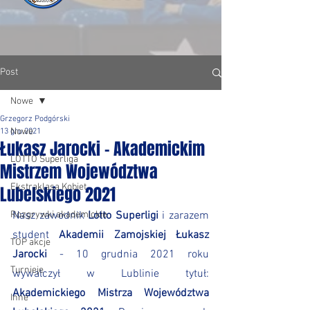
Post
Nowe
Grzegorz Podgórski
Nowe
13 gru 2021
Łukasz Jarocki - Akademickim
LOTTO Superliga
Mistrzem Województwa
Ekstraklasa Kobiet
Lubelskiego 2021
Rozgrywki akademickie
Nasz zawodnik 
Lotto Superligi
 i zarazem 
student 
Akademii Zamojskiej Łukasz 
TOP akcje
Jarocki
 - 10 grudnia 2021 roku 
Turnieje
wywalczył w Lublinie tytuł: 
Akademickiego Mistrza Województwa 
Inne